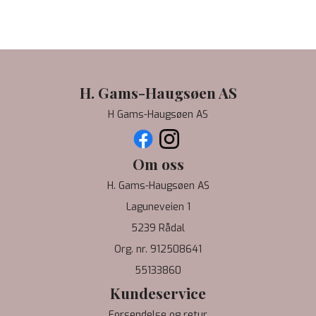
H. Gams-Haugsøen AS
H Gams-Haugsøen AS
Om oss
H. Gams-Haugsøen AS
Laguneveien 1
5239 Rådal
Org. nr. 912508641
55133860
Kundeservice
Forsendelse og retur