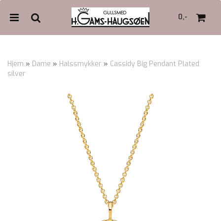
0,-
Hjem
»
Dame
»
Halssmykker
»
Cassidy Big Pendant Plated
silver
Nullstill
Trykk ENTER for å søke