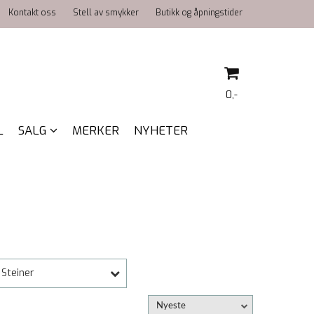
Kontakt oss
Stell av smykker
Butikk og åpningstider
0,-
L
SALG
MERKER
NYHETER
Nullstill
Trykk ENTER for å søke
Steiner
Nyeste