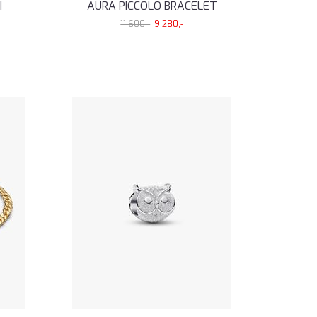
I
AURA PICCOLO BRACELET
11.600,-
9.280,-