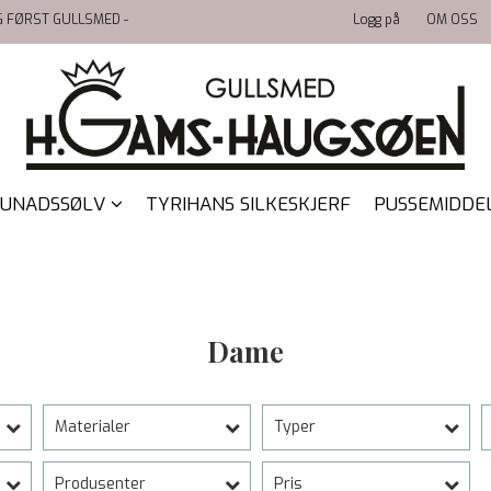
LG FØRST GULLSMED -
Logg på
OM OSS
UNADSSØLV
TYRIHANS SILKESKJERF
PUSSEMIDDE
Dame
Materialer
Typer
Produsenter
Pris