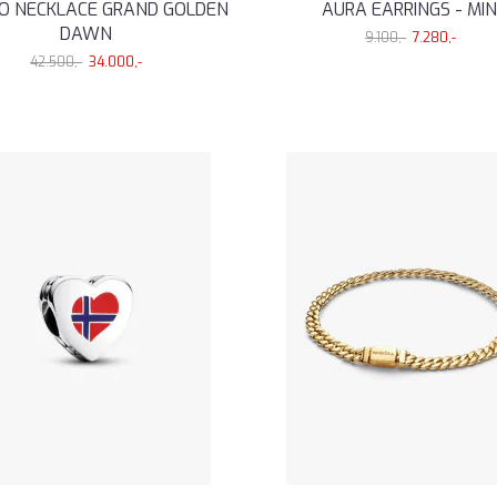
LO NECKLACE GRAND GOLDEN
AURA EARRINGS - MIN
DAWN
9.100,-
7.280,-
42.500,-
34.000,-