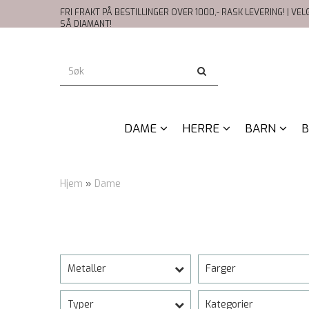
FRI FRAKT PÅ BESTILLINGER OVER 1000,- RASK LEVERING! | VE
SÅ DIAMANT!
DAME
HERRE
BARN
B
Hjem
»
Dame
Metaller
Farger
Typer
Kategorier