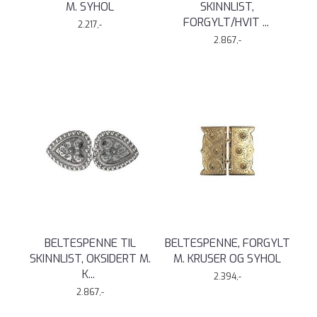
M. SYHOL
SKINNLIST,
FORGYLT/HVIT
...
2.217,-
2.867,-
BELTESPENNE TIL
BELTESPENNE, FORGYLT
SKINNLIST, OKSIDERT M.
M. KRUSER OG SYHOL
K
...
2.394,-
2.867,-