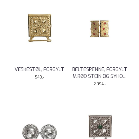
VESKESTØL, FORGYLT
BELTESPENNE, FORGYLT
M.RØD STEIN OG SYHO
...
540,-
2.394,-