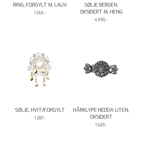
RING, FORGYLT M. LAUV
SØLJE BERGEN,
OKSIDERT M. HENG
1.265,-
4.590,-
SØLJE, HVIT/FORGYLT
HÅRKLYPE HEDDA LITEN,
OKSIDERT
1.287,-
1.620,-