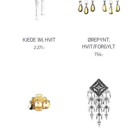
KJEDE 1M, HVIT
ØREPYNT,
HVIT/FORGYLT
2.271,-
754,-