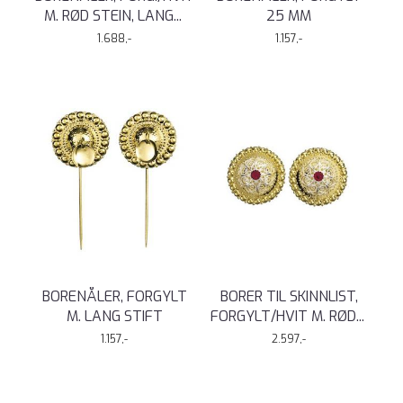
M. RØD STEIN, LANG
...
25 MM
1.688,-
1.157,-
BORENÅLER, FORGYLT
BORER TIL SKINNLIST,
M. LANG STIFT
FORGYLT/HVIT M. RØD
...
1.157,-
2.597,-