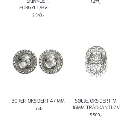
SKINNLIST,
1.427,-
FORGYLT/HVIT
...
2.943,-
BORER, OKSIDERT 47 MM
SØLJE, OKSIDERT M.
16MM TRÅDKANTLØV
1.951,-
5.580,-