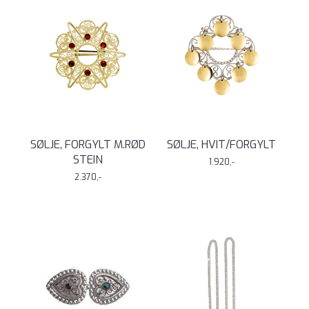
SØLJE, FORGYLT M.RØD
SØLJE, HVIT/FORGYLT
STEIN
1.920,-
2.370,-