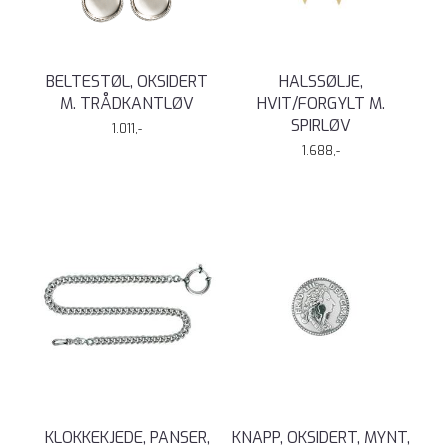
BELTESTØL, OKSIDERT
HALSSØLJE,
M. TRÅDKANTLØV
HVIT/FORGYLT M.
SPIRLØV
1.011,-
1.688,-
KLOKKEKJEDE, PANSER,
KNAPP, OKSIDERT, MYNT,