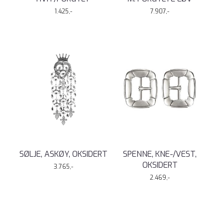
1.425,-
7.907,-
SØLJE, ASKØY, OKSIDERT
SPENNE, KNE-/VEST,
OKSIDERT
3.765,-
2.469,-