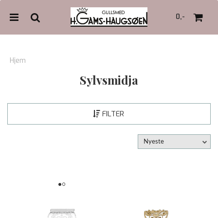
0,-
Hjem
Sylvsmidja
Nullstill
Trykk ENTER for å søke
FILTER
Nyeste