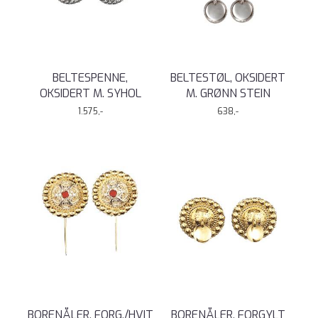
BELTESPENNE,
BELTESTØL, OKSIDERT
OKSIDERT M. SYHOL
M. GRØNN STEIN
1.575,-
638,-
BORENÅLER, FORG./HVIT
BORENÅLER, FORGYLT