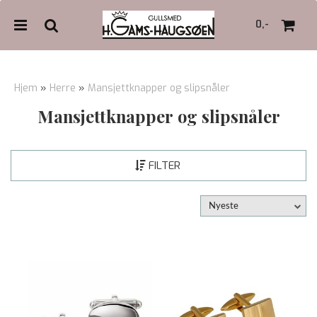
0,-
Hjem
»
Herre
»
Mansjettknapper og slipsnåler
Mansjettknapper og slipsnåler
Nullstill
Trykk ENTER for å søke
FILTER
Nyeste