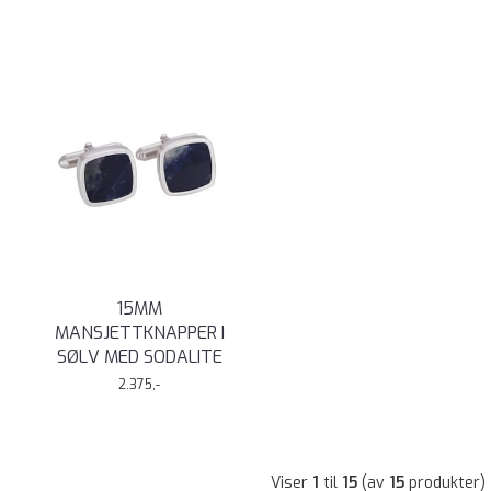
15MM
MANSJETTKNAPPER I
SØLV MED SODALITE
2.375,-
Viser
1
til
15
(av
15
produkter)