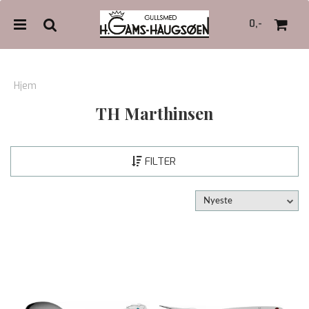
0,-
Hjem
TH Marthinsen
Nullstill
Trykk ENTER for å søke
FILTER
Nyeste