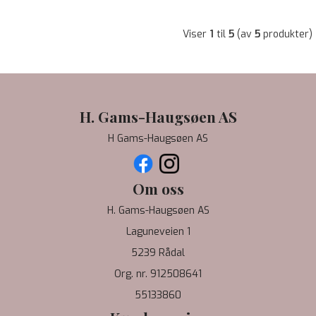
Viser
1
til
5
(av
5
produkter)
H. Gams-Haugsøen AS
H Gams-Haugsøen AS
Om oss
H. Gams-Haugsøen AS
Laguneveien 1
5239 Rådal
Org. nr. 912508641
55133860