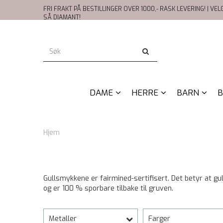
FRI FRAKT PÅ BESTILLINGER OVER 1000,- RASK LEVERING! | VE
SÅ DIAMANT!
DAME
HERRE
BARN
B
Hjem
Gullsmykkene er fairmined-sertifisert. Det betyr at 
og er 100 % sporbare tilbake til gruven.
Metaller
Farger