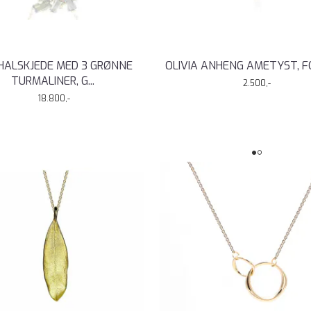
HALSKJEDE MED 3 GRØNNE
OLIVIA ANHENG AMETYST, 
TURMALINER, G
...
2.500,-
18.800,-