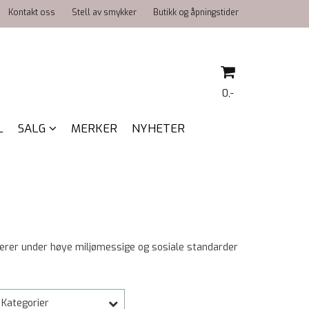
Kontakt oss
Stell av smykker
Butikk og åpningstider
0,-
L
SALG
MERKER
NYHETER
Nullstill
Trykk ENTER for å søke
erer under høye miljømessige og sosiale standarder
Kategorier