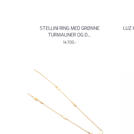
STELLINI RING MED GRØNNE
LUZ 
TURMALINER OG D
...
14.700,-