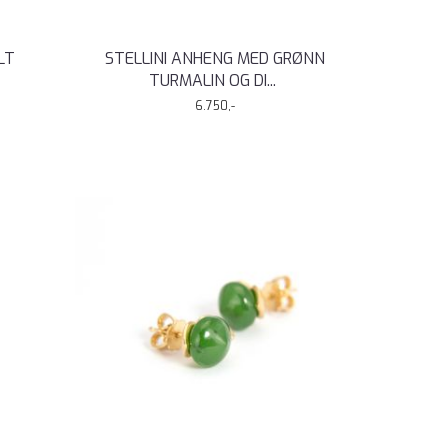
LT
STELLINI ANHENG MED GRØNN
TURMALIN OG DI
...
6.750,-