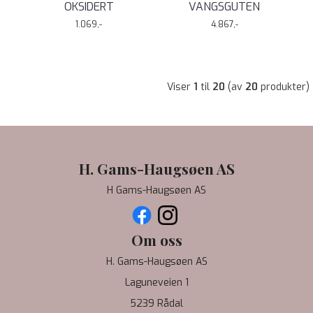
OKSIDERT
VANGSGUTEN
1.069,-
4.867,-
Viser
1
til
20
(av
20
produkter)
H. Gams-Haugsøen AS
H Gams-Haugsøen AS
Om oss
H. Gams-Haugsøen AS
Laguneveien 1
5239 Rådal