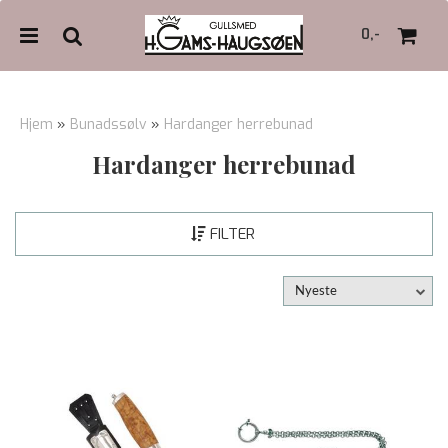
0,-
Hjem
»
Bunadssølv
»
Hardanger herrebunad
Hardanger herrebunad
Nullstill
Trykk ENTER for å søke
FILTER
Nyeste