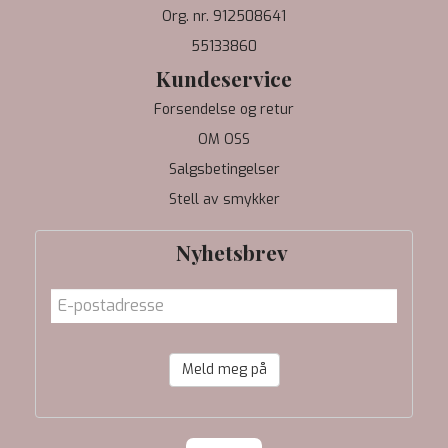
Org. nr. 912508641
55133860
Kundeservice
Forsendelse og retur
OM OSS
Salgsbetingelser
Stell av smykker
Nyhetsbrev
Meld meg på