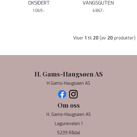
OKSIDERT
VANGSGUTEN
1.069,-
4.867,-
Viser
1
til
20
(av
20
produkter)
H. Gams-Haugsøen AS
H Gams-Haugsøen AS
Om oss
H. Gams-Haugsøen AS
Laguneveien 1
5239 Rådal