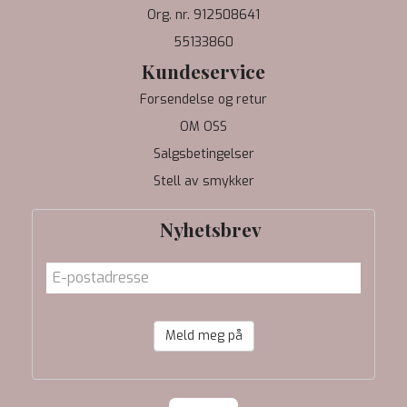
Org. nr. 912508641
55133860
Kundeservice
Forsendelse og retur
OM OSS
Salgsbetingelser
Stell av smykker
Nyhetsbrev
Meld meg på