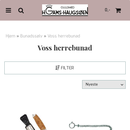
0,-
Hjem
»
Bunadssølv
»
Voss herrebunad
Voss herrebunad
Nullstill
Trykk ENTER for å søke
FILTER
Nyeste