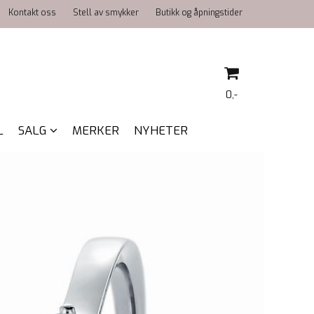
Kontakt oss
Stell av smykker
Butikk og åpningstider
0,-
L
SALG
MERKER
NYHETER
Nullstill
Trykk ENTER for å søke