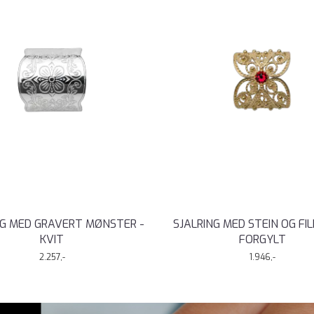
NG MED GRAVERT MØNSTER -
SJALRING MED STEIN OG FIL
KVIT
FORGYLT
2.257,-
1.946,-