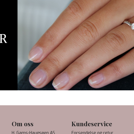
Om oss
Kundeservice
H. Gams-Haugsøen AS
Forsendelse og retur