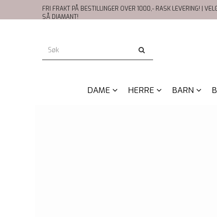
FRI FRAKT PÅ BESTILLINGER OVER 1000,- RASK LEVERING! | VE
SÅ DIAMANT!
DAME
HERRE
BARN
B