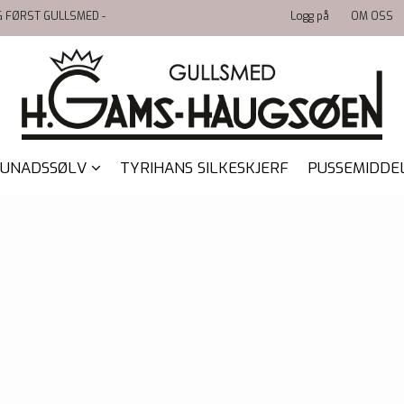
LG FØRST GULLSMED -
Logg på
OM OSS
UNADSSØLV
TYRIHANS SILKESKJERF
PUSSEMIDDE