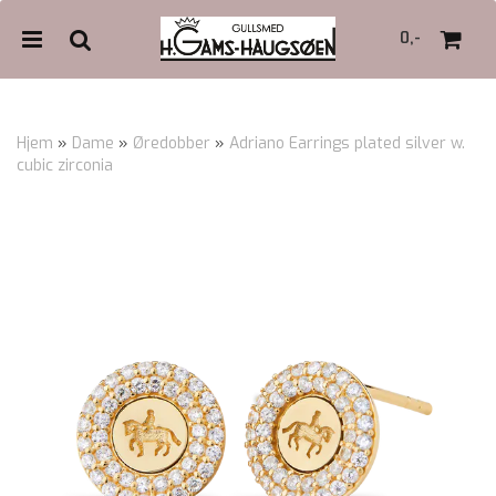
0,-
Hjem
»
Dame
»
Øredobber
»
Adriano Earrings plated silver w.
cubic zirconia
Nullstill
Trykk ENTER for å søke