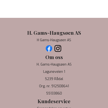
H. Gams-Haugsøen AS
H Gams-Haugsøen AS
Om oss
H. Gams-Haugsøen AS
Laguneveien 1
5239 Rådal
Org. nr. 912508641
55133860
Kundeservice