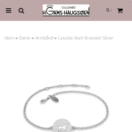
0,-
Hjem
»
Dame
»
Armbånd
»
Cassidy Matt Bracelet Silver
Nullstill
Trykk ENTER for å søke