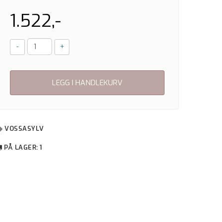
1.522,-
-
+
LEGG I HANDLEKURV
VOSSASYLV
PÅ LAGER
: 1