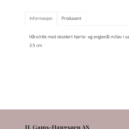
Informasjon
Produsent
Hårstrikk med oksidert hjerte- og englenål m/løv i s
3,5 cm
H. Gams-Haugsøen AS