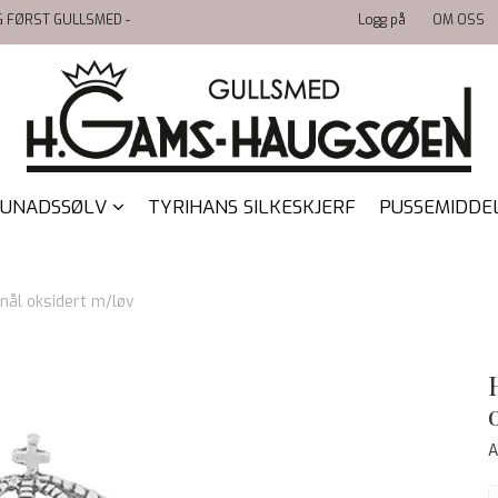
LG FØRST GULLSMED -
Logg på
OM OSS
UNADSSØLV
TYRIHANS SILKESKJERF
PUSSEMIDDE
enål oksidert m/løv
A