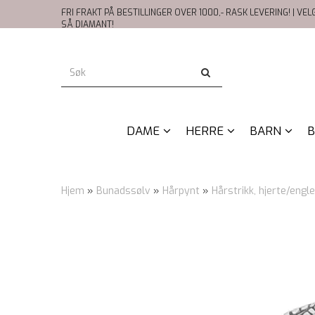
FRI FRAKT PÅ BESTILLINGER OVER 1000,- RASK LEVERING! | VE
SÅ DIAMANT!
DAME
HERRE
BARN
B
Hjem
»
Bunadssølv
»
Hårpynt
»
Hårstrikk, hjerte/engl