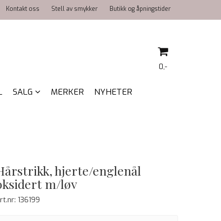
Kontakt oss
Stell av smykker
Butikk og åpningstider
0,-
L
SALG
MERKER
NYHETER
Nullstill
Trykk ENTER for å søke
Hårstrikk, hjerte/englenål
oksidert m/løv
rt.nr:
136199