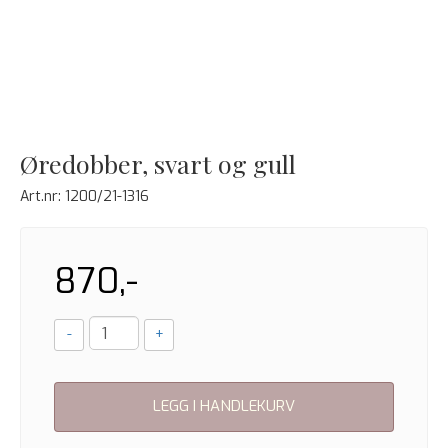
Øredobber, svart og gull
Art.nr:
1200/21-1316
870,-
-
+
LEGG I HANDLEKURV