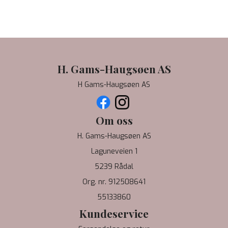
H. Gams-Haugsøen AS
H Gams-Haugsøen AS
Om oss
H. Gams-Haugsøen AS
Laguneveien 1
5239 Rådal
Org. nr. 912508641
55133860
Kundeservice