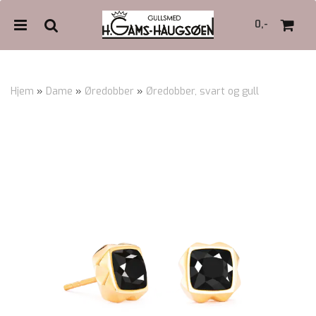
0,-
Hjem
»
Dame
»
Øredobber
»
Øredobber, svart og gull
Nullstill
Trykk ENTER for å søke