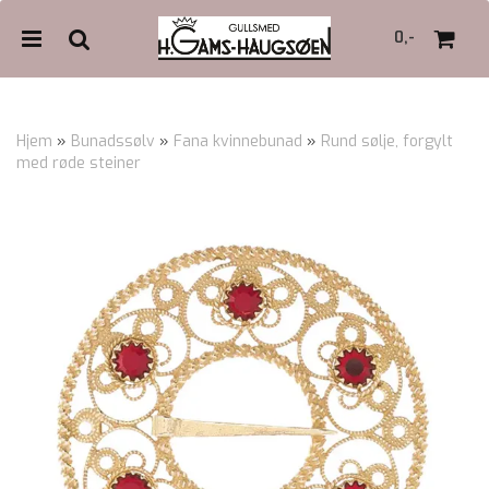
0,-
Hjem
»
Bunadssølv
»
Fana kvinnebunad
»
Rund sølje, forgylt
med røde steiner
Nullstill
Trykk ENTER for å søke