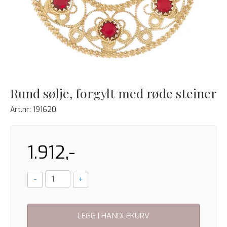
Rund sølje, forgylt med røde steiner
Art.nr:
191620
1.912,-
-
+
LEGG I HANDLEKURV