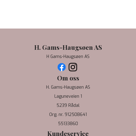
H. Gams-Haugsøen AS
H Gams-Haugsøen AS
Om oss
H. Gams-Haugsøen AS
Laguneveien 1
5239 Rådal
Org. nr. 912508641
55133860
Kundeservice