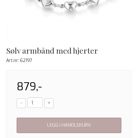
Sølv armbånd med hjerter
Art.nr:
62197
879,-
-
+
LEGG I HANDLEKURV