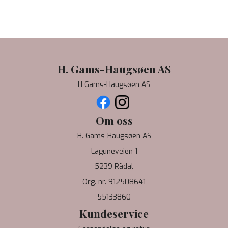
H. Gams-Haugsøen AS
H Gams-Haugsøen AS
Om oss
H. Gams-Haugsøen AS
Laguneveien 1
5239 Rådal
Org. nr. 912508641
55133860
Kundeservice