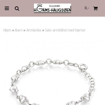
0,-
Hjem
»
Barn
»
Armlenke
»
Sølv armbånd med hjerter
Nullstill
Trykk ENTER for å søke