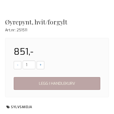
Øyrepynt, hvit/forgylt
Art.nr:
251511
851,-
-
+
LEGG I HANDLEKURV
SYLVSMIDJA