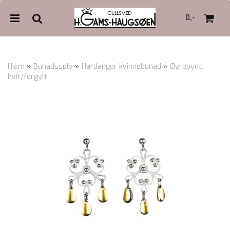
0,-
Hjem
»
Bunadssølv
»
Hardanger kvinnebunad
»
Øyrepynt,
hvit/forgylt
Nullstill
Trykk ENTER for å søke